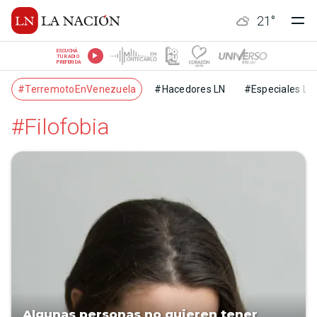
21
°
ESCUCHÁ
TU RADIO
PREFERIDA
#TerremotoEnVenezuela
#Hacedores LN
#Especiales LN
#Filofobia
Algunas personas no quieren tener