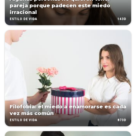
pareja porque padecen este miedo
irracional
143D
ESTILO DE VIDA
Filofobia: el miedo a enamorarse es cada
vez más común
873D
ESTILO DE VIDA