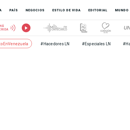
A
PAÍS
NEGOCIOS
ESTILO DE VIDA
EDITORIAL
MUNDO
HÁ
ERIDA
toEnVenezuela
#Hacedores LN
#Especiales LN
#Ha