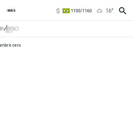
5900
/
5960
16
°
1100
/
1160
:MÁS
3,8
/
4
6850
/
7200
5900
/
5960
mbre cero