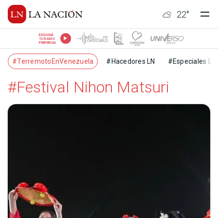
22
°
ESCUCHÁ
TU RADIO
PREFERIDA
#TerremotoEnVenezuela
#Hacedores LN
#Especiales LN
#Festival Nihon Matsuri