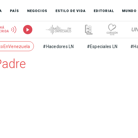
A
PAÍS
NEGOCIOS
ESTILO DE VIDA
EDITORIAL
MUNDO
HÁ
ERIDA
toEnVenezuela
#Hacedores LN
#Especiales LN
#Ha
Padre