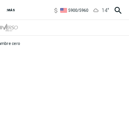
6850
/
7200
14
°
5900
/
5960
:MÁS
1100
/
1160
3,8
/
4
6850
/
7200
5900
/
5960
mbre cero