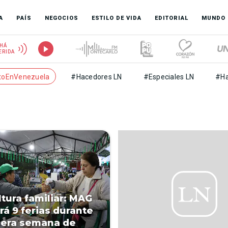
A
PAÍS
NEGOCIOS
ESTILO DE VIDA
EDITORIAL
MUNDO
HÁ
ERIDA
toEnVenezuela
#Hacedores LN
#Especiales LN
#Ha
ltura familiar: MAG
rá 9 ferias durante
mera semana de