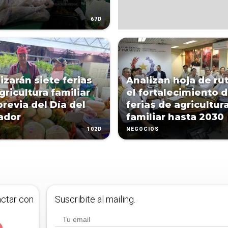
67D
izarán siete ferias
Analizan hoja de ru
gricultura familiar
el fortalecimiento 
revia del Día del
ferias de agricultur
ador
familiar hasta 2030
102D
NEGOCIOS
actar con
Suscribite al mailing.