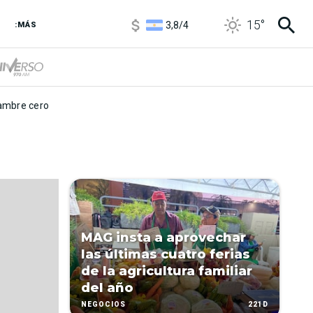
1100
/
1160
15
°
3,8
/
4
:MÁS
6850
/
7200
5900
/
5960
mbre cero
MAG insta a aprovechar
las últimas cuatro ferias
de la agricultura familiar
del año
221D
NEGOCIOS