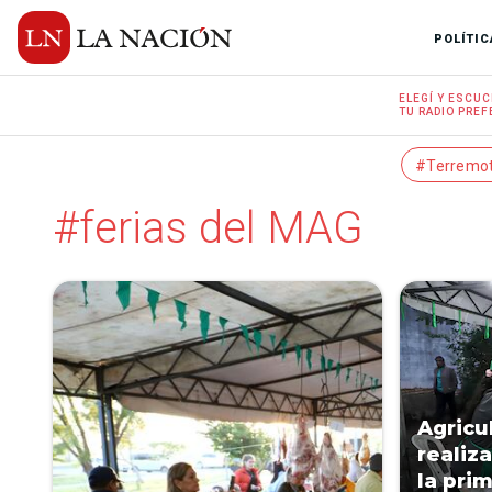
POLÍTIC
ELEGÍ Y
ESCUC
TU RADIO
PREF
#Terremo
#ferias del MAG
Agricu
realiza
la pri