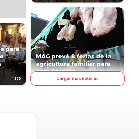
ta para
de
MAG prevé 8 ferias de la
a
agricultura familiar para
esta semana
Cargar más noticias
122D
277D
NEGOCIOS