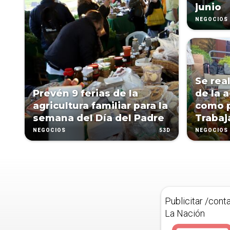
junio
NEGOCIOS
Se real
Prevén 9 ferias de la
de la a
agricultura familiar para la
como p
semana del Día del Padre
Trabaj
53D
NEGOCIOS
NEGOCIOS
Publicitar /cont
La Nación