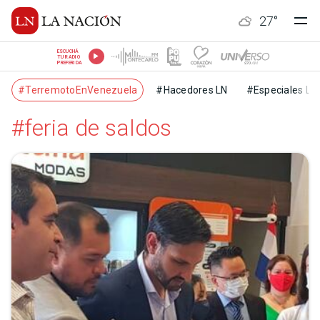
27
°
ESCUCHÁ
TU RADIO
PREFERIDA
#TerremotoEnVenezuela
#Hacedores LN
#Especiales LN
#feria de saldos