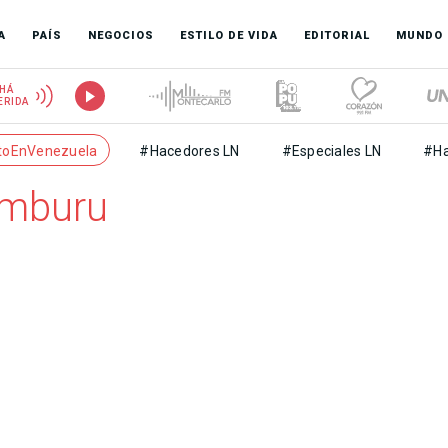
A
PAÍS
NEGOCIOS
ESTILO DE VIDA
EDITORIAL
MUNDO
HÁ
ERIDA
toEnVenezuela
#Hacedores LN
#Especiales LN
#Ha
amburu