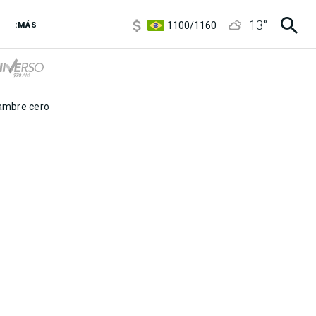
5900
/
5960
13
°
1100
/
1160
:MÁS
3,8
/
4
6850
/
7200
5900
/
5960
mbre cero