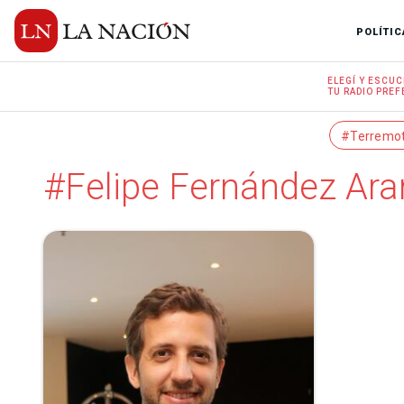
POLÍTIC
ELEGÍ Y
ESCUC
TU RADIO
PREF
#Terremo
#Felipe Fernández Ar