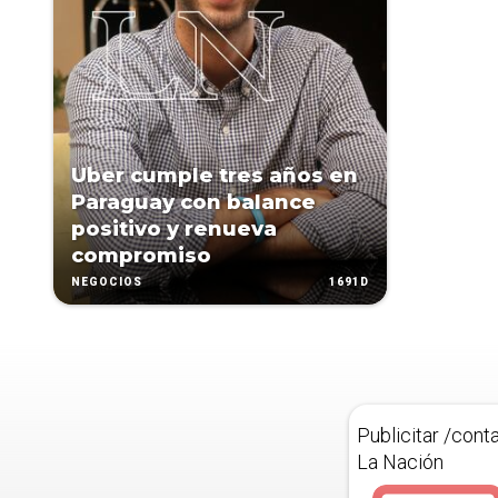
Uber cumple tres años en
Paraguay con balance
positivo y renueva
compromiso
1691D
NEGOCIOS
Publicitar /cont
La Nación