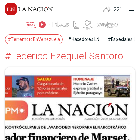
22
°
ESCUCHÁ
TU RADIO
PREFERIDA
#TerremotoEnVenezuela
#Hacedores LN
#Especiales LN
#Federico Ezequiel Santoro