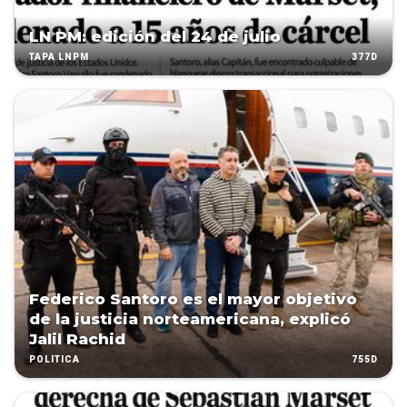
LN PM: edición del 24 de julio
377D
TAPA LNPM
Federico Santoro es el mayor objetivo
de la justicia norteamericana, explicó
Jalil Rachid
755D
POLÍTICA