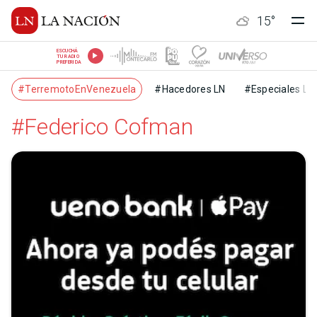
15
°
ESCUCHÁ
TU RADIO
PREFERIDA
#TerremotoEnVenezuela
#Hacedores LN
#Especiales LN
#Federico Cofman