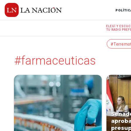
POLÍTIC
ELEGÍ Y
ESCUC
TU RADIO
PREF
#Terremo
#farmaceuticas
Senado
aproba
presup