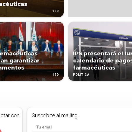
acéuticas
16D
farmacéuticas
IPS presentará el l
an garantizar
calendario de pago
amentos
farmacéuticas
17D
POLÍTICA
actar con
Suscribite al mailing.