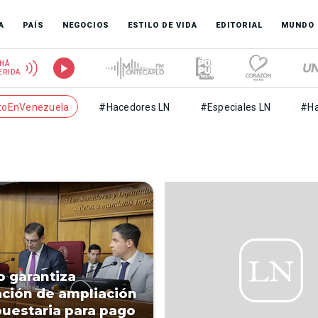
A
PAÍS
NEGOCIOS
ESTILO DE VIDA
EDITORIAL
MUNDO
HÁ
ERIDA
toEnVenezuela
#Hacedores LN
#Especiales LN
#Ha
 garantiza
ción de ampliación
uestaria para pago