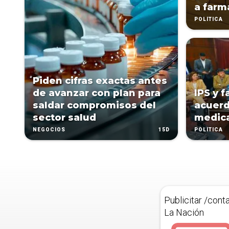
a farm
POLÍTICA
Piden cifras exactas antes
de avanzar con plan para
IPS y 
saldar compromisos del
acuerd
sector salud
medic
15D
NEGOCIOS
POLÍTICA
Publicitar /cont
La Nación