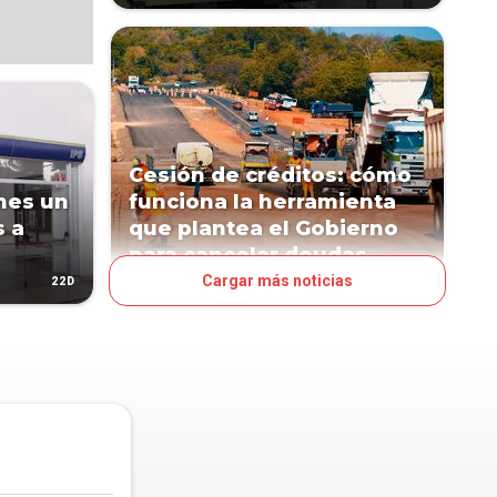
Cesión de créditos: cómo
unes un
funciona la herramienta
s a
que plantea el Gobierno
para cancelar deudas
Cargar más noticias
22D
34D
NEGOCIOS