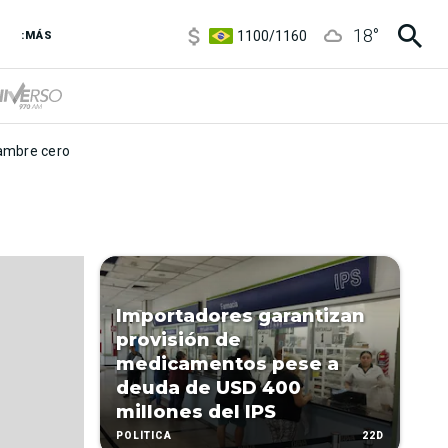
5900
/
5960
18
°
1100
/
1160
:MÁS
3,8
/
4
6850
/
7200
5900
/
5960
mbre cero
Importadores garantizan
provisión de
medicamentos pese a
deuda de USD 400
millones del IPS
22D
POLÍTICA