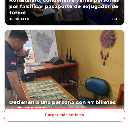
Ronaldinho: condenan a varias personas
por falsificar pasaporte de exjugador de
fútbol
964D
JUDICIALES
Detienen a una persona con 47 billetes
de G. 100.000 que serían falsos
Cargar más noticias
994D
PAÍS