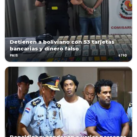
Detienen a boliviano con 53 tarjetas
bancarias y dinero falso
679D
PAÍS