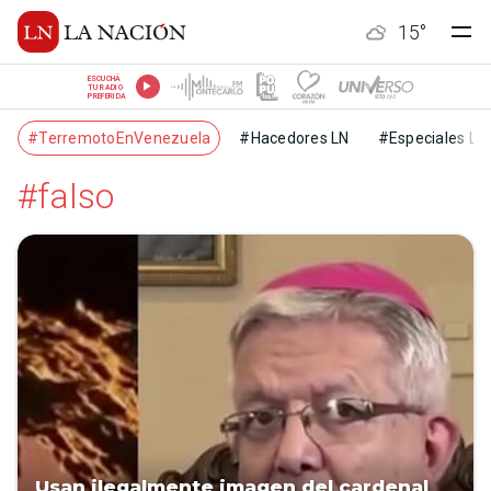
15
°
ESCUCHÁ
TU RADIO
PREFERIDA
#TerremotoEnVenezuela
#Hacedores LN
#Especiales LN
#falso
Usan ilegalmente imagen del cardenal