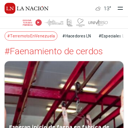
13
°
ESCUCHÁ
TU RADIO
PREFERIDA
#TerremotoEnVenezuela
#Hacedores LN
#Especiales LN
#Faenamiento de cerdos
Esperan inicio de faena en fábrica de