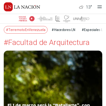
13
°
ESCUCHÁ
TU RADIO
PREFERIDA
#TerremotoEnVenezuela
#Hacedores LN
#Especiales LN
#Facultad de Arquitectura
El 1 de marzo será la “Batallarte”, con