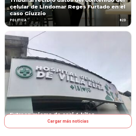
Tribunal recibió datos del contenido del
celular de Lindomar Reges Furtado en el
caso Giuzzio
82D
POLÍTICA
Extraen mioma de casi 4 kilos
Cargar más noticias
83D
PAÍS