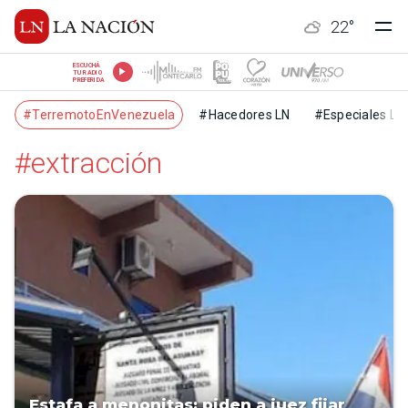
22
°
ESCUCHÁ
TU RADIO
PREFERIDA
#TerremotoEnVenezuela
#Hacedores LN
#Especiales LN
#extracción
Estafa a menonitas: piden a juez fijar