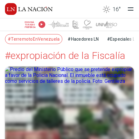
16
°
ESCUCHÁ
TU RADIO
PREFERIDA
#TerremotoEnVenezuela
#Hacedores LN
#Especiales LN
#expropiación de la Fiscalía