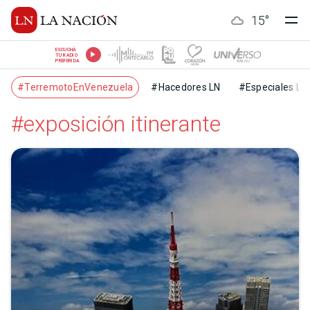
15
°
ESCUCHÁ
TU RADIO
PREFERIDA
#TerremotoEnVenezuela
#Hacedores LN
#Especiales LN
#exposición itinerante