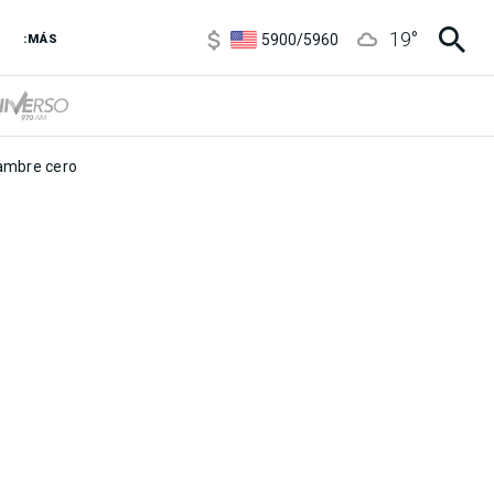
6850
/
7200
19
°
5900
/
5960
:MÁS
1100
/
1160
3,8
/
4
6850
/
7200
5900
/
5960
mbre cero