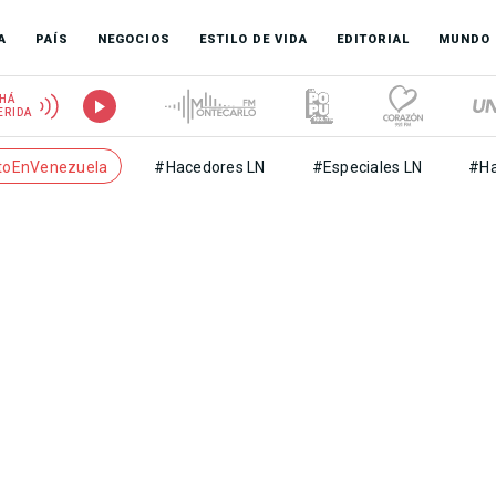
A
PAÍS
NEGOCIOS
ESTILO DE VIDA
EDITORIAL
MUNDO
HÁ
ERIDA
toEnVenezuela
#Hacedores LN
#Especiales LN
#Ha
a