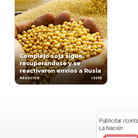
Complejo soja sigue
recuperándose y se
reactivaron envíos a Rusia
1029D
NEGOCIOS
Publicitar /cont
La Nación