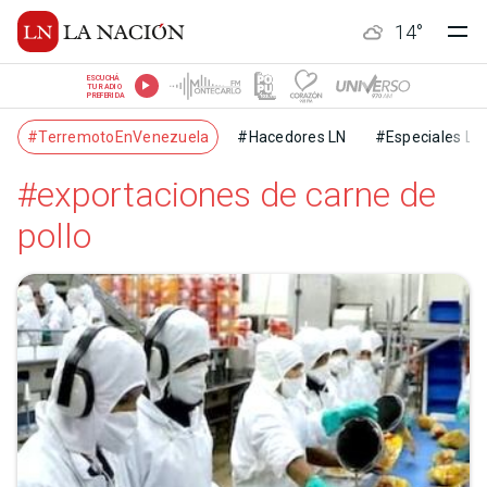
14
°
ESCUCHÁ
TU RADIO
PREFERIDA
#TerremotoEnVenezuela
#Hacedores LN
#Especiales LN
#exportaciones de carne de
pollo