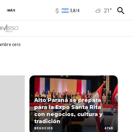
1100
/
1160
21
°
3,8
/
4
:MÁS
6850
/
7200
5900
/
5960
mbre cero
Alto Paraná se prepara
para la Expo Santa Rita
con negocios, cultura y
tradición
476D
NEGOCIOS