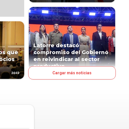
Latorre destacó
os que
compromiso del Gobierno
ocios
en reivindicar al sector
productivo
Cargar más noticias
244D
825D
POLÍTICA