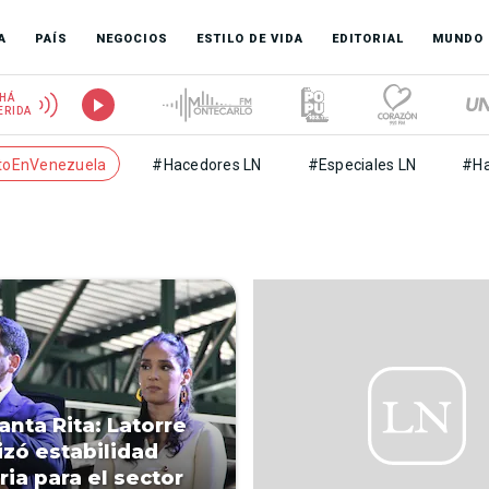
A
PAÍS
NEGOCIOS
ESTILO DE VIDA
EDITORIAL
MUNDO
HÁ
ERIDA
toEnVenezuela
#Hacedores LN
#Especiales LN
#Ha
anta Rita: Latorre
izó estabilidad
ria para el sector