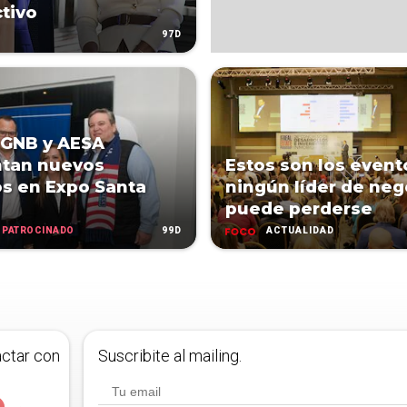
tivo
97D
 GNB y AESA
ntan nuevos
Estos son los event
s en Expo Santa
ningún líder de neg
puede perderse
PATROCINADO
99D
ACTUALIDAD
actar con
Suscribite al mailing.