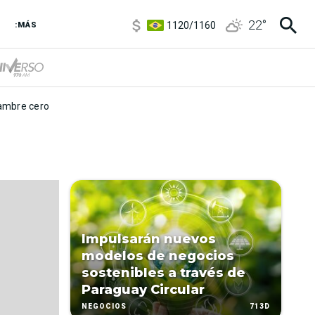
5920
/
5970
22
°
1120
/
1160
:MÁS
3,6
/
3,9
6850
/
7200
5920
/
5970
mbre cero
Impulsarán nuevos
modelos de negocios
sostenibles a través de
Paraguay Circular
713D
NEGOCIOS