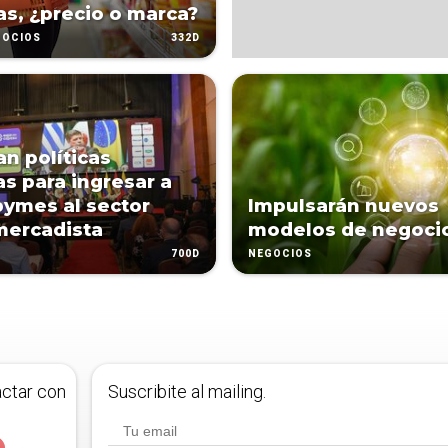
s, ¿precio o marca?
332D
GOCIOS
an políticas
as para ingresar a
pymes al sector
Impulsarán nuevos
mercadista
modelos de negoci
700D
NEGOCIOS
actar con
Suscribite al mailing.