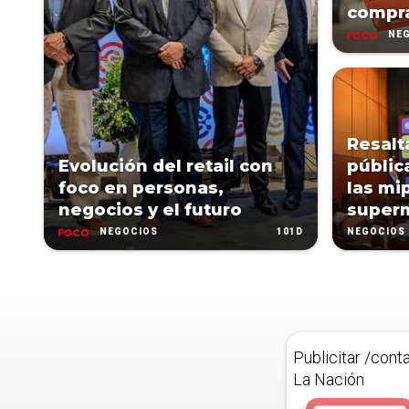
compra
NE
Resalt
Evolución del retail con
públic
foco en personas,
las mi
negocios y el futuro
super
101D
NEGOCIOS
NEGOCIOS
Publicitar /cont
La Nación