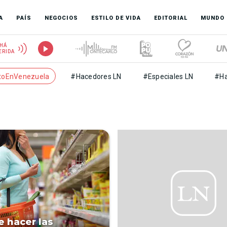
A
PAÍS
NEGOCIOS
ESTILO DE VIDA
EDITORIAL
MUNDO
HÁ
ERIDA
toEnVenezuela
#Hacedores LN
#Especiales LN
#Ha
e hacer las