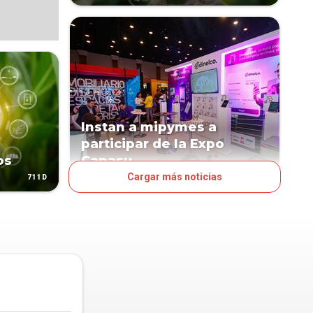
Instan a mipymes a
participar de la Expo
os
Capasu
Cargar más noticias
711D
807D
NEGOCIOS