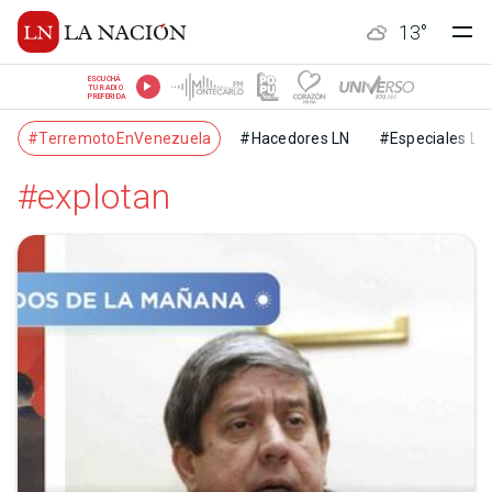
13
°
ESCUCHÁ
TU RADIO
PREFERIDA
#TerremotoEnVenezuela
#Hacedores LN
#Especiales LN
#explotan