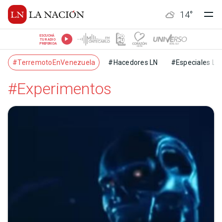
14
°
ESCUCHÁ
TU RADIO
PREFERIDA
#TerremotoEnVenezuela
#Hacedores LN
#Especiales LN
#Experimentos