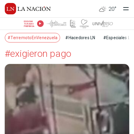
20
°
ESCUCHÁ
TU RADIO
PREFERIDA
#TerremotoEnVenezuela
#Hacedores LN
#Especiales LN
#exigieron pago