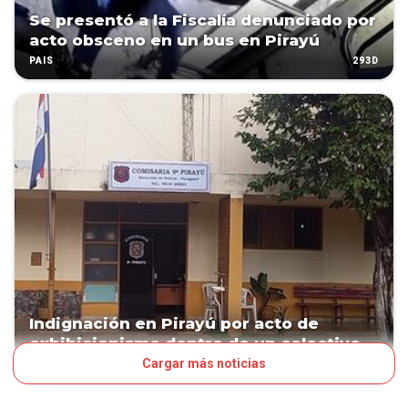
Se presentó a la Fiscalía denunciado por
acto obsceno en un bus en Pirayú
293D
PAÍS
Indignación en Pirayú por acto de
exhibicionismo dentro de un colectivo
Cargar más noticias
293D
PAÍS