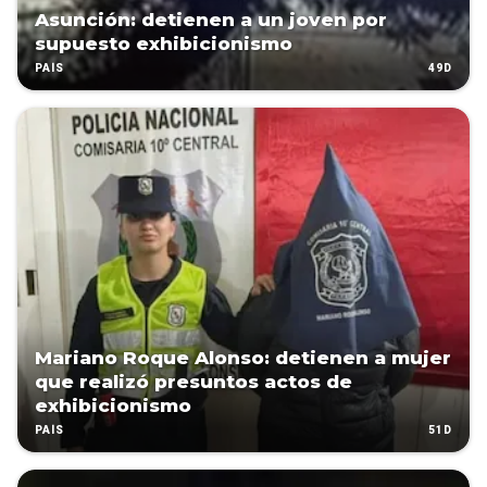
Asunción: detienen a un joven por
supuesto exhibicionismo
49D
PAÍS
Mariano Roque Alonso: detienen a mujer
que realizó presuntos actos de
exhibicionismo
51D
PAÍS