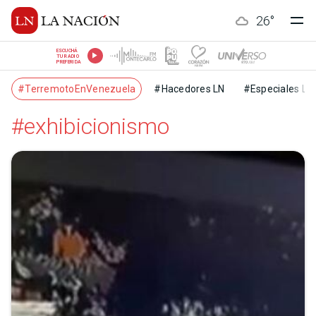
26
°
ESCUCHÁ
TU RADIO
PREFERIDA
#TerremotoEnVenezuela
#Hacedores LN
#Especiales LN
#exhibicionismo