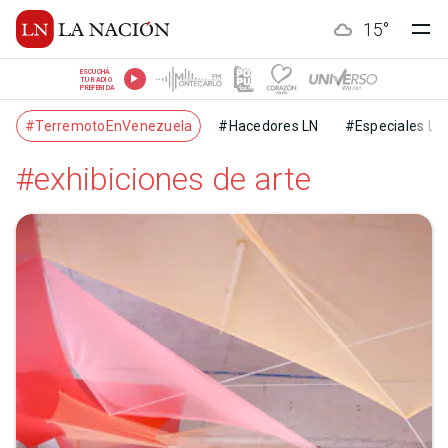
15
°
ESCUCHÁ
TU RADIO
PREFERIDA
#TerremotoEnVenezuela
#Hacedores LN
#Especiales LN
#exhibiciones de arte