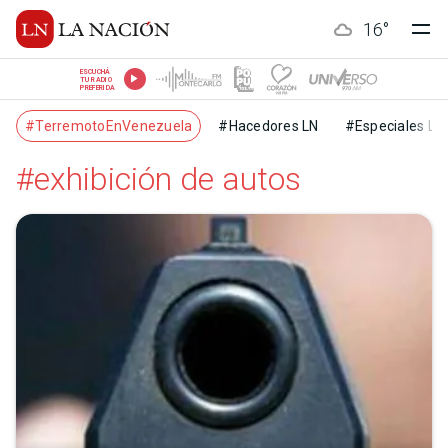
16
°
ESCUCHÁ
TU RADIO
PREFERIDA
#TerremotoEnVenezuela
#Hacedores LN
#Especiales LN
#exhibición de autos