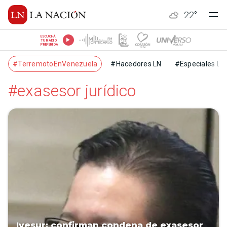
22
°
ESCUCHÁ
TU RADIO
PREFERIDA
#TerremotoEnVenezuela
#Hacedores LN
#Especiales LN
#exasesor jurídico
Ivesur: confirman condena de exasesor