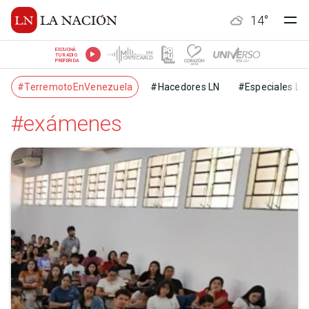
14
°
ESCUCHÁ
TU RADIO
PREFERIDA
#TerremotoEnVenezuela
#Hacedores LN
#Especiales LN
#exámenes