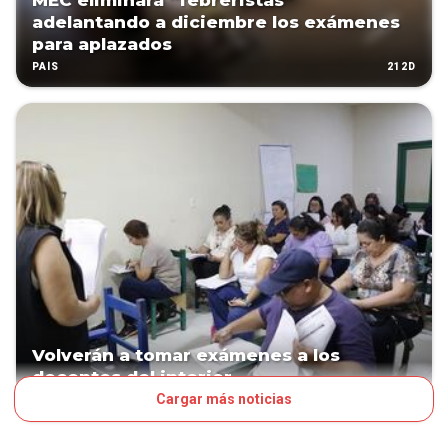
MEC eliminará “febreristas”
adelantando a diciembre los exámenes
para aplazados
212D
PAÍS
Volverán a tomar exámenes a los
docentes del interior
Cargar más noticias
273D
PAÍS