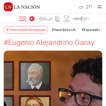
21
°
ESCUCHÁ
TU RADIO
PREFERIDA
#TerremotoEnVenezuela
#Hacedores LN
#Especiales LN
#Eugenio Alejandrino Garay