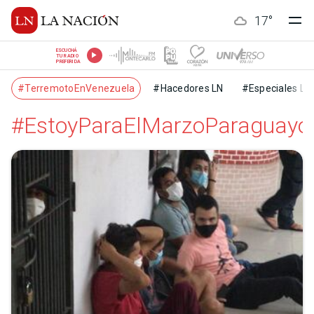
17
°
ESCUCHÁ
TU RADIO
PREFERIDA
#TerremotoEnVenezuela
#Hacedores LN
#Especiales LN
#EstoyParaElMarzoParaguayo