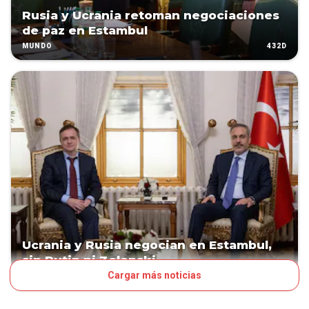
Rusia y Ucrania retoman negociaciones
de paz en Estambul
432D
MUNDO
Ucrania y Rusia negocian en Estambul,
sin Putin ni Zelenski
Cargar más noticias
449D
MUNDO