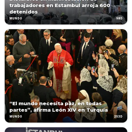
trabajadores en Estambul arroja 600
detenidos
98D
MUNDO
“El mundo necesita paz, en todas
partes”, afirma León XIV en Turquía
253D
MUNDO