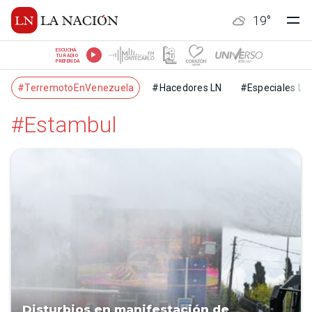
19
°
ESCUCHÁ
TU RADIO
PREFERIDA
#TerremotoEnVenezuela
#Hacedores LN
#Especiales LN
#Estambul
Disturbios en manifestación de