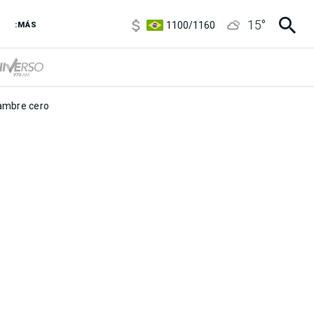
5900
/
5960
15
°
1100
/
1160
:MÁS
3,8
/
4
6850
/
7200
5900
/
5960
mbre cero