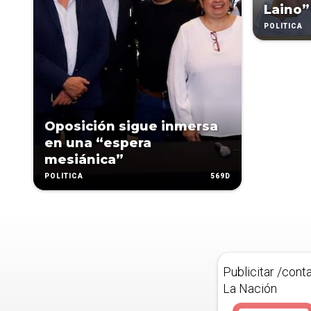
Laino”
POLÍTICA
Oposición sigue inmersa
en una “espera
mesiánica”
569D
POLÍTICA
Publicitar /cont
La Nación