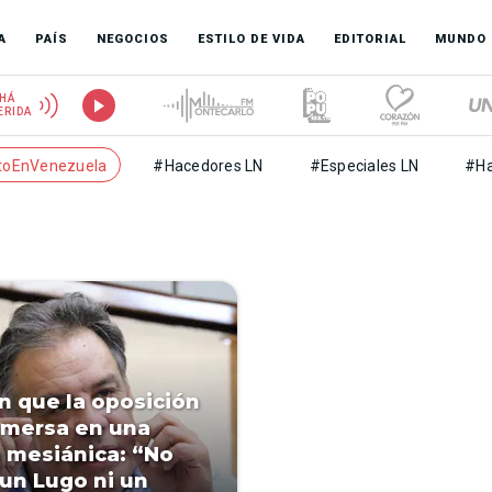
A
PAÍS
NEGOCIOS
ESTILO DE VIDA
EDITORIAL
MUNDO
HÁ
ERIDA
toEnVenezuela
#Hacedores LN
#Especiales LN
#Ha
n que la oposición
nmersa en una
 mesiánica: “No
 un Lugo ni un