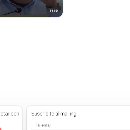
569D
actar con
Suscribite al mailing.