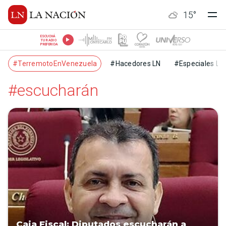
15
°
ESCUCHÁ
TU RADIO
PREFERIDA
#TerremotoEnVenezuela
#Hacedores LN
#Especiales LN
#escucharán
Caja Fiscal: Diputados escucharán a