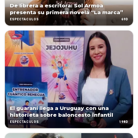
De librera a escritora: Sol Armoa
presenta su primera novela “La marca”
69D
ESPECTÁCULOS
El guaraní llega a Uruguay con una
historieta sobre baloncesto infantil
198D
ESPECTÁCULOS