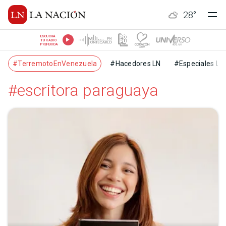
28
°
ESCUCHÁ
TU RADIO
PREFERIDA
#TerremotoEnVenezuela
#Hacedores LN
#Especiales LN
#escritora paraguaya