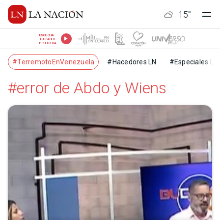
15
°
ESCUCHÁ
TU RADIO
PREFERIDA
#TerremotoEnVenezuela
#Hacedores LN
#Especiales LN
#error de Abdo y Wiens