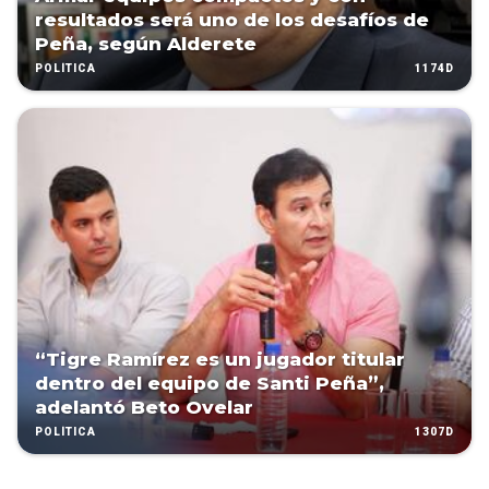
resultados será uno de los desafíos de
Peña, según Alderete
1174D
POLÍTICA
“Tigre Ramírez es un jugador titular
dentro del equipo de Santi Peña”,
adelantó Beto Ovelar
1307D
POLÍTICA