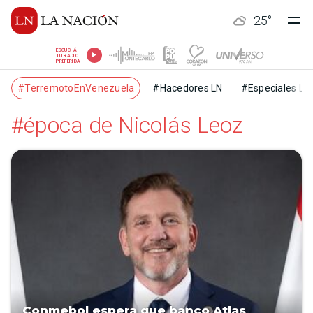
25
°
ESCUCHÁ
TU RADIO
PREFERIDA
#TerremotoEnVenezuela
#Hacedores LN
#Especiales LN
#época de Nicolás Leoz
Conmebol espera que banco Atlas