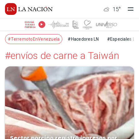
15
°
ESCUCHÁ
TU RADIO
PREFERIDA
#TerremotoEnVenezuela
#Hacedores LN
#Especiales LN
#envíos de carne a Taiwán
Sector porcino registró ingresos por