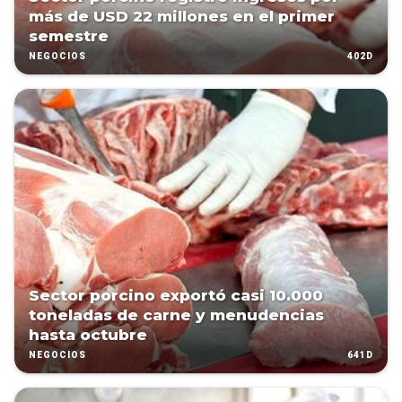
más de USD 22 millones en el primer
semestre
402D
NEGOCIOS
Sector porcino exportó casi 10.000
toneladas de carne y menudencias
hasta octubre
641D
NEGOCIOS