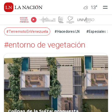
13
°
ESCUCHÁ
TU RADIO
PREFERIDA
#TerremotoEnVenezuela
#Hacedores LN
#Especiales LN
#entorno de vegetación
Colinas de la Suiza: propuesta