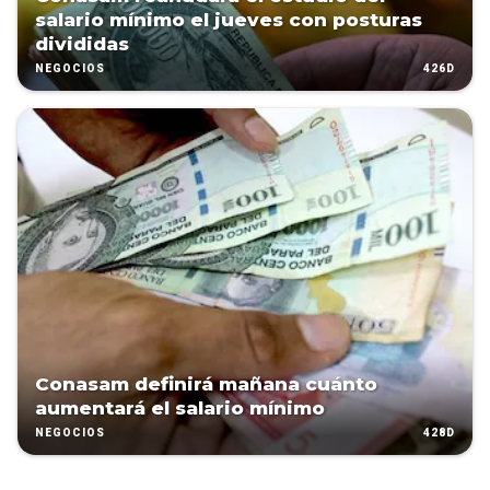
salario mínimo el jueves con posturas
divididas
426D
NEGOCIOS
Conasam definirá mañana cuánto
aumentará el salario mínimo
428D
NEGOCIOS