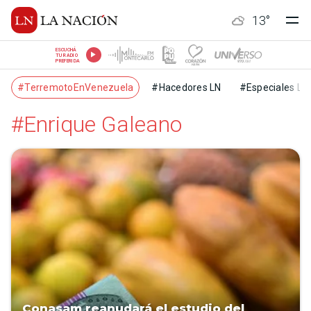
13
°
ESCUCHÁ
TU RADIO
PREFERIDA
#TerremotoEnVenezuela
#Hacedores LN
#Especiales LN
#Enrique Galeano
Conasam reanudará el estudio del