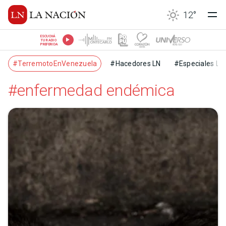
12
°
ESCUCHÁ
TU RADIO
PREFERIDA
#TerremotoEnVenezuela
#Hacedores LN
#Especiales LN
#enfermedad endémica