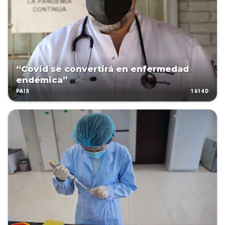
“Covid se convertirá en enfermedad
endémica”
1614D
PAÍS