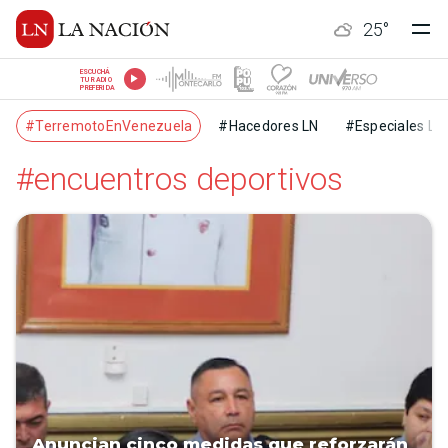
25
°
ESCUCHÁ
TU RADIO
PREFERIDA
#TerremotoEnVenezuela
#Hacedores LN
#Especiales LN
#encuentros deportivos
Anuncian cinco medidas que reforzarán