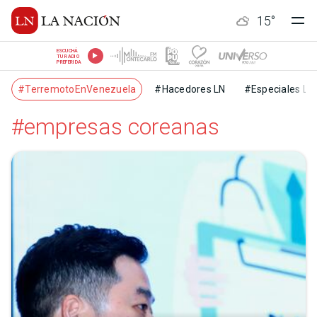
15
°
ESCUCHÁ
TU RADIO
PREFERIDA
#TerremotoEnVenezuela
#Hacedores LN
#Especiales LN
#empresas coreanas