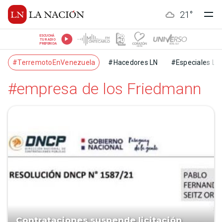
21
°
ESCUCHÁ
TU RADIO
PREFERIDA
#TerremotoEnVenezuela
#Hacedores LN
#Especiales LN
#empresa de los Friedmann
Contrataciones suspende licitación