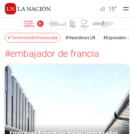
15
°
ESCUCHÁ
TU RADIO
PREFERIDA
#TerremotoEnVenezuela
#Hacedores LN
#Especiales LN
#embajador de francia
Empresas francesas están interesadas