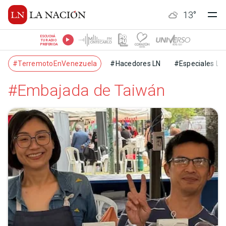
13
°
ESCUCHÁ
TU RADIO
PREFERIDA
#TerremotoEnVenezuela
#Hacedores LN
#Especiales LN
#Embajada de Taiwán