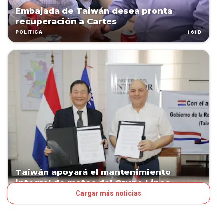
Embajada de Taiwán desea pronta
recuperación a Cartes
161D
POLÍTICA
Taiwán apoyará el mantenimiento
integral de motos del Grupo Lince
Cargar más noticias
211D
POLÍTICA