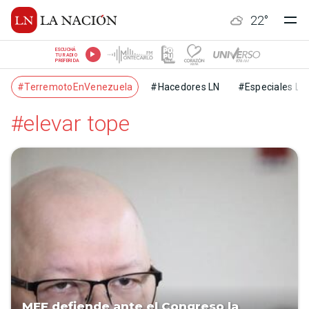
22
°
ESCUCHÁ
TU RADIO
PREFERIDA
#TerremotoEnVenezuela
#Hacedores LN
#Especiales LN
#elevar tope
MEF defiende ante el Congreso la