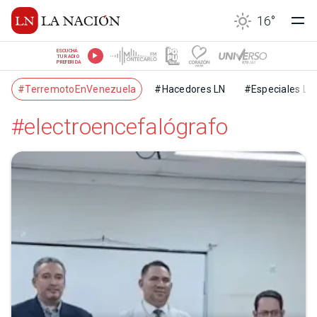
16
°
ESCUCHÁ
TU RADIO
PREFERIDA
#TerremotoEnVenezuela
#Hacedores LN
#Especiales LN
#electroencefalógrafo