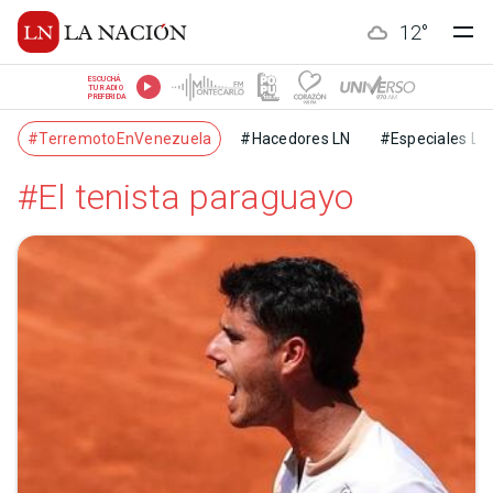
12
°
ESCUCHÁ
TU RADIO
PREFERIDA
#TerremotoEnVenezuela
#Hacedores LN
#Especiales LN
#El tenista paraguayo