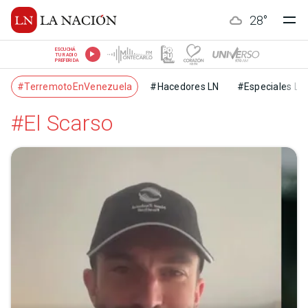
28
°
ESCUCHÁ
TU RADIO
PREFERIDA
#TerremotoEnVenezuela
#Hacedores LN
#Especiales LN
#El Scarso